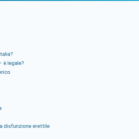
talia?
– è legale?
erico
a
la disfunzione erettile