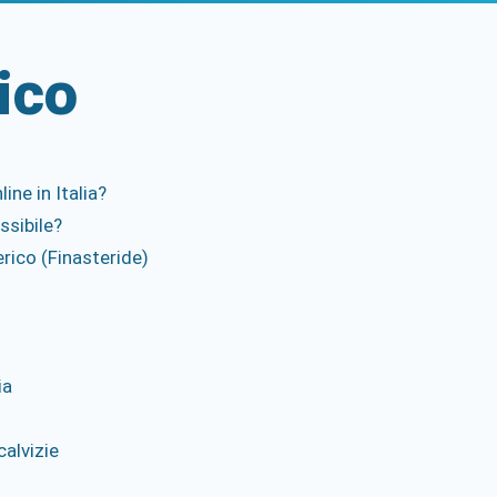
ico
ne in Italia?
ssibile?
rico (Finasteride)
ia
calvizie