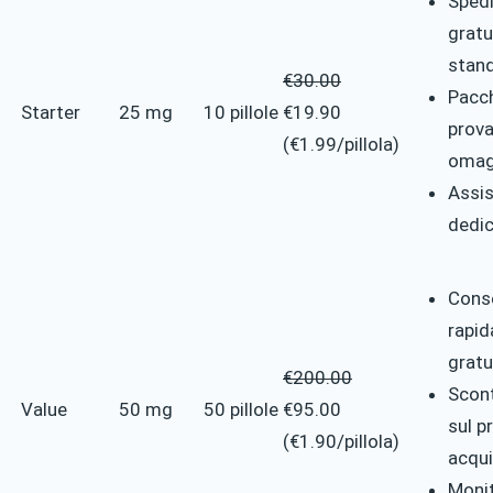
Sped
gratu
stan
€30.00
Pacc
Starter
25 mg
10 pillole
€19.90
prova
(€1.99/pillola)
omag
Assi
dedi
Cons
rapid
gratu
€200.00
Scon
Value
50 mg
50 pillole
€95.00
sul p
(€1.90/pillola)
acqu
Moni