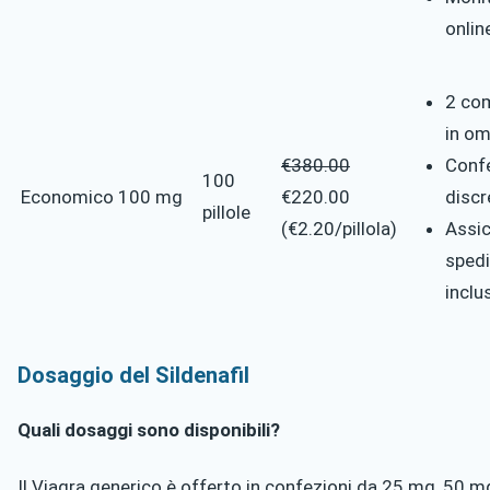
onlin
2 co
in o
€380.00
Conf
100
Economico
100 mg
€220.00
discr
pillole
(€2.20/pillola)
Assi
spedi
inclu
Dosaggio del Sildenafil
Quali dosaggi sono disponibili?
Il Viagra generico è offerto in confezioni da 25 mg, 50 