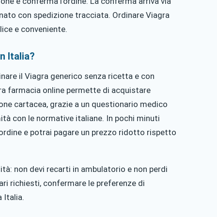
izione e conferma l’ordine. La conferma arriva via
gnato con spedizione tracciata. Ordinare Viagra
lice e conveniente.
n Italia?
inare il Viagra generico senza ricetta e con
stra farmacia online permette di acquistare
zione cartacea, grazie a un questionario medico
ità con le normative italiane. In pochi minuti
’ordine e potrai pagare un prezzo ridotto rispetto
dità: non devi recarti in ambulatorio e non perdi
i richiesti, confermare le preferenze di
Italia.