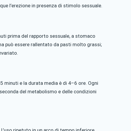
ue l’erezione in presenza di stimolo sessuale.
ti prima del rapporto sessuale, a stomaco
ma può essere rallentato da pasti molto grassi;
nvariato.
 45 minuti e la durata media è di 4–6 ore. Ogni
 seconda del metabolismo e delle condizioni
L’uso ripetuto in un arco di tempo inferiore