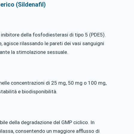
erico (Sildenafil)
un inibitore della fosfodiesterasi di tipo 5 (PDE5).
e, agisce rilassando le pareti dei vasi sanguigni
rante la stimolazione sessuale.
 nelle concentrazioni di 25 mg, 50 mg o 100 mg,
abilità e biodisponibilità.
abile della degradazione del GMP ciclico. In
rilassa, consentendo un maggiore afflusso di