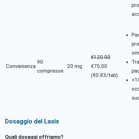
pr
ac
Pa
pr
om
€120.00
90
Tr
Convenienza
20 mg
€75.00
compresse
pac
(€0.83/tab)
+1
sc
su
Dosaggio del Lasix
Quali dosaggi offriamo?