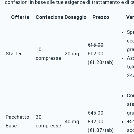
confezioni in base alle tue esigenze di trattamento e di 
Offerta
Confezione
Dosaggio
Prezzo
Va
Sp
ec
€15.00
10
gra
Starter
20 mg
€12.00
compresse
As
(€1.20/tab)
tel
24
Co
st
€45.00
gra
Pacchetto
30
40 mg
€32.00
+5
Base
compresse
(€1.07/tab)
sco