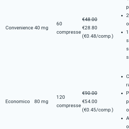
p
2
€48.00
60
o
Convenience
40 mg
€28.80
compresse
1
(€0.48/comp.)
s
s
s
C
r
€90.00
P
120
Economico
80 mg
€54.00
p
compresse
(€0.45/comp.)
o
A
o