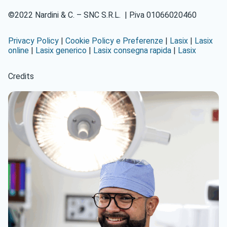
©2022 Nardini & C. – SNC S.R.L. | P.iva 01066020460
Privacy Policy
|
Cookie Policy e Preferenze
|
Lasix
|
Lasix
online
|
Lasix generico
|
Lasix consegna rapida
|
Lasix
Credits