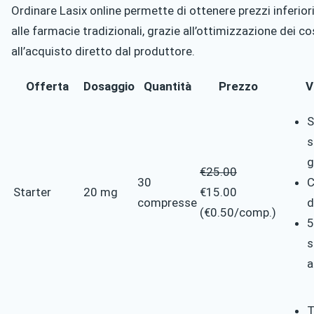
Ordinare Lasix online permette di ottenere prezzi inferiori
alle farmacie tradizionali, grazie all’ottimizzazione dei co
all’acquisto diretto dal produttore.
Offerta
Dosaggio
Quantità
Prezzo
V
S
s
g
€25.00
30
C
Starter
20 mg
€15.00
compresse
d
(€0.50/comp.)
5
s
a
T